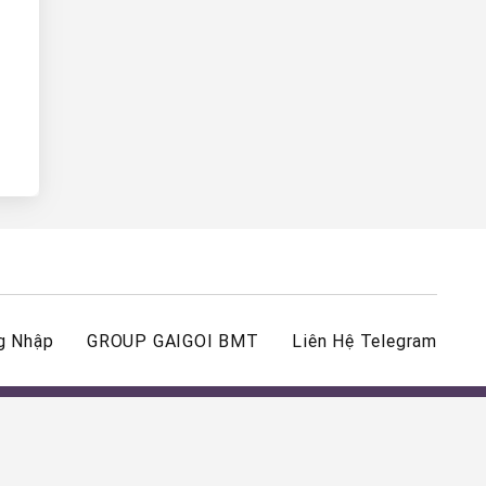
g Nhập
GROUP GAIGOI BMT
Liên Hệ Telegram