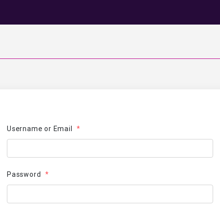
Username or Email
*
Password
*