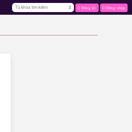
Đăng kí
Đăng nhập