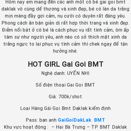
Hôm nay em mang đến các anh một cô bé gai goi bmt
daklak vô cùng dể thương và xinh đẹp, bé có làn da trắng
mịn màng đầy gợi cảm, nụ cười có duyên rất đáng yêu.
Phong cách ăn bận giản dị rất hợp thời trang và xinh đẹp.
Điễm nổi bật ở cô bé là cách phục vụ rất tình cảm, ôm ấp
tâm sự như người yêu, anh nào có sở thích mặt xinh da
trắng ngực to lại phục vụ tình cảm thì chek ngay để tận
hưởng nhé.
HOT GIRL Gai Goi BMT
Nghệ danh: UYỂN NHI
Số điện thoại Gai Goi BMT
Giá: 700k/shot
Loại Hàng Gái Gọi Bmt Daklak kiểm định
Pass: bạn anh
GaiGoiDakLak BMT
Khu vực hoạt động : – Hai Bà Trưng – TP BMT Daklak