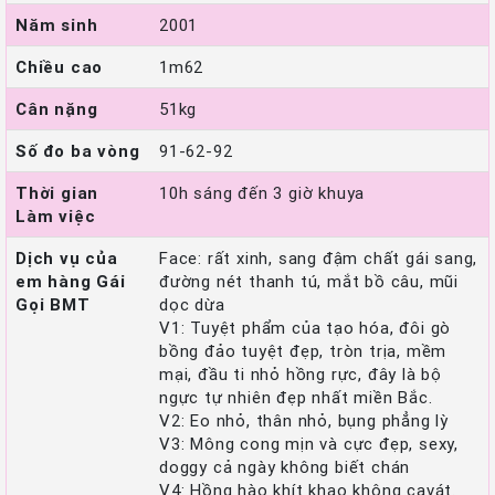
Năm sinh
2001
Chiều cao
1m62
Cân nặng
51kg
Số đo ba vòng
91-62-92
Thời gian
10h sáng đến 3 giờ khuya
Làm việc
Dịch vụ của
Face: rất xinh, sang đậm chất gái sang,
em hàng Gái
đường nét thanh tú, mắt bồ câu, mũi
Gọi BMT
dọc dừa
V1: Tuyệt phẩm của tạo hóa, đôi gò
bồng đảo tuyệt đẹp, tròn trịa, mềm
mại, đầu ti nhỏ hồng rực, đây là bộ
ngực tự nhiên đẹp nhất miền Bắc.
V2: Eo nhỏ, thân nhỏ, bụng phẳng lỳ
V3: Mông cong mịn và cực đẹp, sexy,
doggy cả ngày không biết chán
V4: Hồng hào khít khao không cavát.