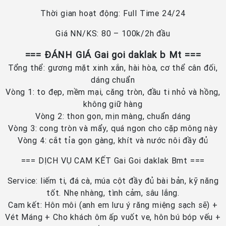
Thời gian hoạt động: Full Time 24/24
Giá NN/KS: 80 – 100k/2h đầu
=== ĐÁNH GIÁ Gai goi daklak b Mt ===
Tổng thể: gương mặt xinh xắn, hài hòa, cơ thể cân đối,
dáng chuẩn
Vòng 1: to đẹp, mềm mại, căng tròn, đầu ti nhỏ và hồng,
không giữ hàng
Vòng 2: thon gọn, mịn màng, chuẩn dáng
Vòng 3: cong tròn và mẩy, quá ngon cho cặp mông này
Vòng 4: cắt tỉa gọn gàng, khít và nước nôi đầy đủ
=== DỊCH VỤ CAM KẾT Gai Goi daklak Bmt ===
Service: liếm ti, đá cà, múa cột đầy đủ bài bản, kỹ năng
tốt. Nhẹ nhàng, tình cảm, sâu lắng.
Cam kết: Hôn môi (anh em lưu ý răng miệng sạch sẽ) +
Vét Máng + Cho khách ôm ấp vuốt ve, hôn bú bóp vếu +