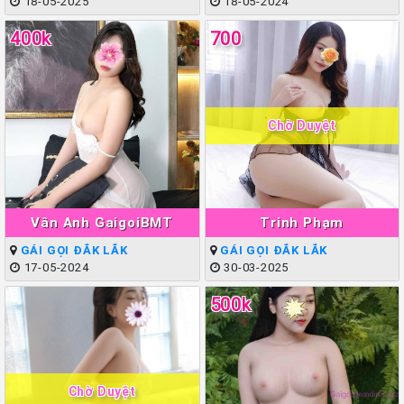
18-05-2025
18-05-2024
400k
700
Chờ Duyệt
Vân Anh GaigoiBMT
Trinh Phạm
GÁI GỌI ĐẮK LẮK
GÁI GỌI ĐẮK LẮK
17-05-2024
30-03-2025
500k
Chờ Duyệt