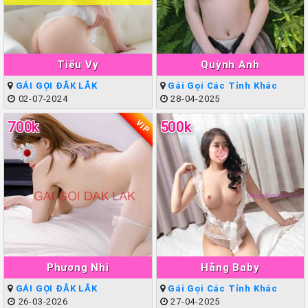
Tiểu Vy
Quỳnh Anh
GÁI GỌI ĐẮK LẮK
Gái Gọi Các Tỉnh Khác
02-07-2024
28-04-2025
VIP
700k
500k
Phương Nhi
Hằng Baby
GÁI GỌI ĐẮK LẮK
Gái Gọi Các Tỉnh Khác
26-03-2026
27-04-2025