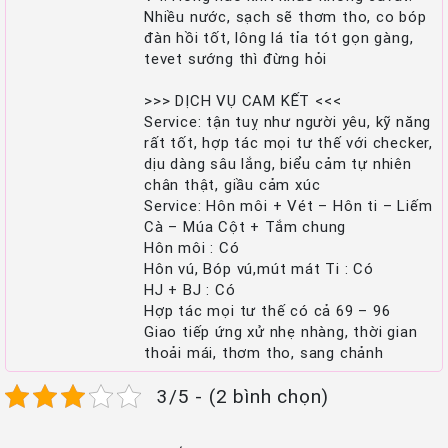
Nhiều nước, sạch sẽ thơm tho, co bóp
đàn hồi tốt, lông lá tỉa tót gọn gàng,
tevet sướng thì đừng hỏi
>>> DỊCH VỤ CAM KẾT <<<
Service: tận tuỵ như người yêu, kỹ năng
rất tốt, hợp tác mọi tư thế với checker,
dịu dàng sâu lắng, biểu cảm tự nhiên
chân thật, giầu cảm xúc
Service: Hôn môi + Vét – Hôn ti – Liếm
Cà – Múa Cột + Tắm chung
Hôn môi : Có
Hôn vú, Bóp vú,mút mát Ti : Có
HJ + BJ : Có
Hợp tác mọi tư thế có cả 69 – 96
Giao tiếp ứng xử nhẹ nhàng, thời gian
thoải mái, thơm tho, sang chảnh
3/5 - (2 bình chọn)