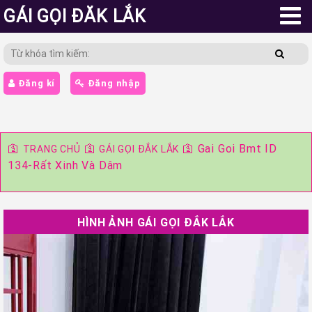
GÁI GỌI ĐĂK LẮK
Đăng kí
Đăng nhập
🛐
🛐
🛐
Gai Goi Bmt ID
TRANG CHỦ
GÁI GỌI ĐẮK LẮK
134-Rất Xinh Và Dâm
HÌNH ẢNH GÁI GỌI ĐẮK LẮK