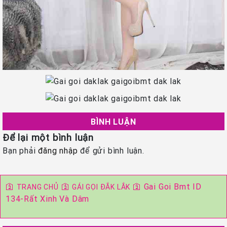
BÌNH LUẬN
Để lại một bình luận
Bạn phải
đăng nhập
để gửi bình luận.
🛐
🛐
🛐
Gai Goi Bmt ID
TRANG CHỦ
GÁI GỌI ĐẮK LẮK
134-Rất Xinh Và Dâm