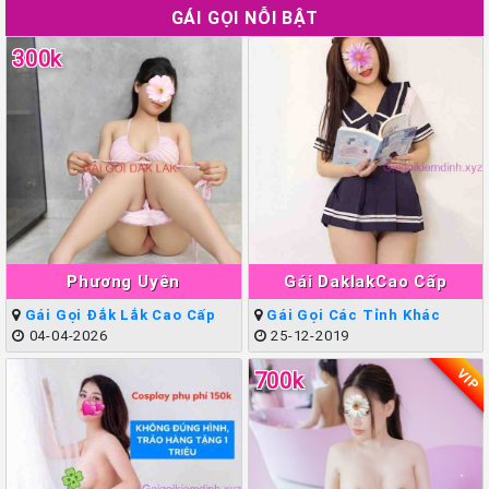
GÁI GỌI NỖI BẬT
300k
Phương Uyên
Gái DaklakCao Cấp
Gái Gọi Đắk Lắk Cao Cấp
Gái Gọi Các Tỉnh Khác
04-04-2026
25-12-2019
VIP
700k