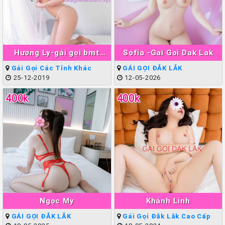
Hương Ly-gái gọi bmt
Sofia -Gai Goi Dak Lak
Xinh Teen Đẹp
Gái Gọi Các Tỉnh Khác
GÁI GỌI ĐẮK LẮK
25-12-2019
12-05-2026
400k
400k
Ngọc My
Khánh Linh
GÁI GỌI ĐẮK LẮK
Gái Gọi Đắk Lắk Cao Cấp