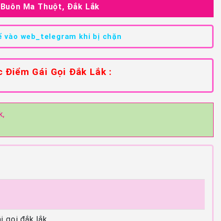
ố Buôn Ma Thuột, Đắk Lắk
 vào web_telegram khi bị chặn
 Điểm Gái Gọi Đắk Lắk :
k,
 gọi đắk lắk