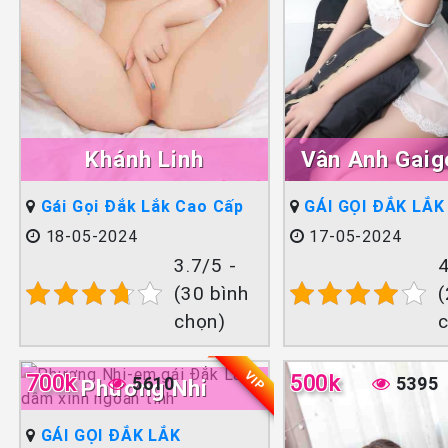
Khánh Linh
Vân Anh Gai
Gái Gọi Đắk Lắk Cao Cấp
GÁI GỌI ĐẮK LẮK
18-05-2024
17-05-2024
3.7/5 -
4
(30 bình
(
chọn)
VIP
700k
500k
5610
5395
Phương Nhi
GÁI GỌI ĐẮK LẮK