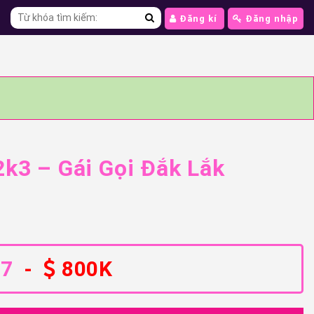
Đăng kí
Đăng nhập
2k3 – Gái Gọi Đắk Lắk
07
-
800K