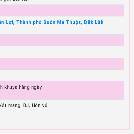
ân Lợi, Thành phố Buôn Ma Thuột, Đắk Lắk
2h khuya hàng ngày
Vét máng, BJ, Hôn vú