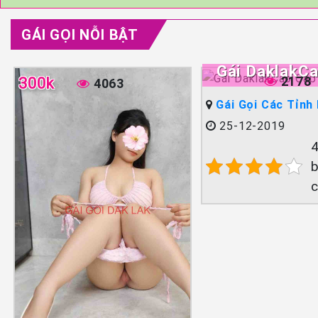
GÁI GỌI NỖI BẬT
Gái DaklakC
2178
300k
4063
Gái Gọi Các Tỉnh
25-12-2019
4
b