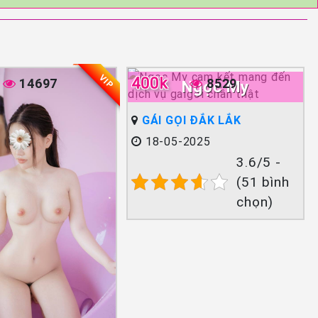
VIP
400k
14697
8529
Ngọc My
GÁI GỌI ĐẮK LẮK
18-05-2025
3.6/5 -
(51 bình
chọn)