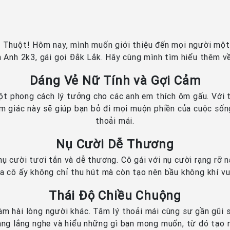
huột! Hôm nay, mình muốn giới thiệu đến mọi người một 
 Anh 2k3, gái gọi Đắk Lắk. Hãy cùng mình tìm hiểu thêm v
Dáng Vẻ Nữ Tính và Gợi Cảm
t phong cách lý tưởng cho các anh em thích ôm gấu. Với t
ảm giác này sẽ giúp bạn bỏ đi mọi muộn phiền của cuộc sốn
thoải mái.
Nụ Cười Dễ Thương
ụ cười tươi tắn và dễ thương. Cô gái với nụ cười rạng rỡ 
a cô ấy không chỉ thu hút mà còn tạo nên bầu không khí vu
Thái Độ Chiều Chuộng
làm hài lòng người khác. Tâm lý thoải mái cùng sự gần gũi
àng lắng nghe và hiểu những gì bạn mong muốn, từ đó tạo n