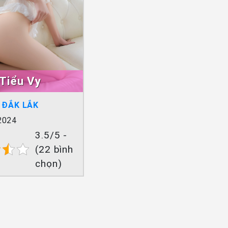
Tiểu Vy
I ĐẮK LẮK
2024
3.5/5 -
(22 bình
chọn)