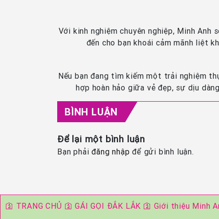
Với kinh nghiệm chuyên nghiệp, Minh Anh s
đến cho bạn khoái cảm mãnh liệt kh
Nếu bạn đang tìm kiếm một trải nghiệm thự
hợp hoàn hảo giữa vẻ đẹp, sự dịu dàn
BÌNH LUẬN
Để lại một bình luận
Bạn phải
đăng nhập
để gửi bình luận.
🛐
TRANG CHỦ
🛐
GÁI GỌI ĐẮK LẮK
🛐
Giới thiệu Minh 