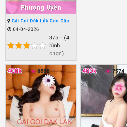
Phương Uyên
Gái Gọi Đắk Lắk Cao Cấp
04-04-2026
3/5 - (4
bình
chọn)
400k
400k
8508
7574