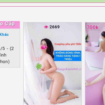
ao Cấp
2669
700k
 Khác
/5 - (2
ình
chọn)