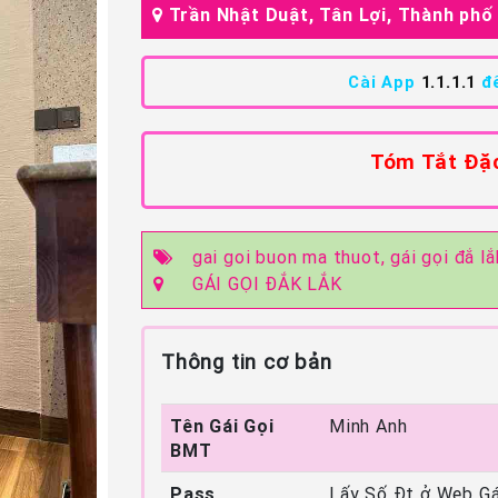
Trần Nhật Duật, Tân Lợi, Thành ph
Cài App
1.1.1.1
để
Tóm Tắt Đặc
gai goi buon ma thuot,
gái gọi đắ lắ
GÁI GỌI ĐẮK LẮK
Thông tin cơ bản
Tên Gái Gọi
Minh Anh
BMT
Pass
Lấy Số Đt ở Web Gái