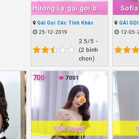
Hương Ly-gái gọi bmt
Sofia
Xinh Teen Đẹp
Gái Gọi Các Tỉnh Khác
GÁI GỌ
25-12-2019
12-05-
2.5/5 -
(2 bình
chọn)
700
7001
Chờ Duyệt