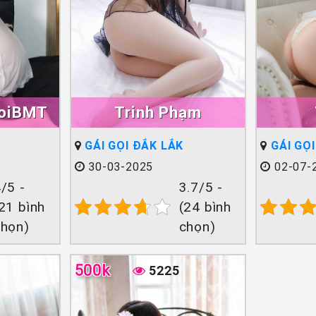
goiBMT
Trinh Phạm
GÁI GỌI ĐẮK LẮK
GÁI GỌ
30-03-2025
02-07-
/5 -
3.7/5 -
21 bình
(24 bình
chọn)
chọn)
500k
5225