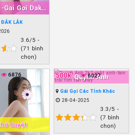
 -Gai Goi Dak
Lak
I ĐẮK LẮK
2026
3.6/5 -
(71 bình
chọn)
6876
500k
6027
Quỳnh Anh
Gái Gọi Các Tỉnh Khác
28-04-2025
3.3/5 -
(7 bình
Chờ Duyệt
chọn)