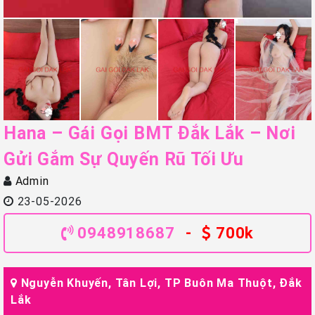
Hana – Gái Gọi BMT Đắk Lắk – Nơi
Gửi Gắm Sự Quyến Rũ Tối Ưu
Admin
23-05-2026
0948918687
-
700k
Nguyễn Khuyến, Tân Lợi, TP Buôn Ma Thuột, Đắk
Lắk