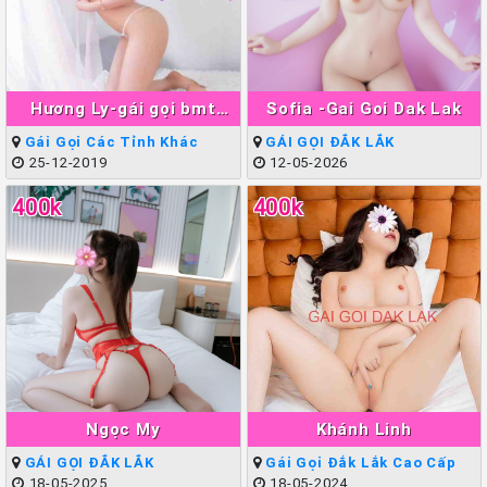
Hương Ly-gái gọi bmt
Sofia -Gai Goi Dak Lak
Xinh Teen Đẹp
Gái Gọi Các Tỉnh Khác
GÁI GỌI ĐẮK LẮK
25-12-2019
12-05-2026
400k
400k
Ngọc My
Khánh Linh
GÁI GỌI ĐẮK LẮK
Gái Gọi Đắk Lắk Cao Cấp
18-05-2025
18-05-2024