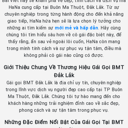
Bài viết này sẽ khám phá vẻ đẹp, tính cách và dịch vụ mà
HaNa cung cấp tại Buôn Ma Thuột, Đắk Lắk. Từ sự
chuyên nghiệp trong từng hành động cho đến khả năng
giao tiếp, HaNa hứa hẹn sẽ là lựa chọn lý tưởng cho
những ai tìm kiếm sự
mới mẻ và hấp dẫn
. Hãy cùng
chúng tôi tìm hiểu sâu hơn về cô gái đặc biệt này, để
thấy rằng, ẩn sau vẻ ngoài lôi cuốn, HaNa còn mang
trong mình tính cách và sự phục vụ tận tâm, điều mà
không phải cô gái nào cũng có được.
Giới Thiệu Chung Về Thương Hiệu Gái Gọi BMT
Đắk Lắk
Gái gọi BMT Đắk Lắk là địa chỉ uy tín, chuyên nghiệp
trong lĩnh vực dịch vụ người đẹp cao cấp tại TP Buôn
Ma Thuột, Đắk Lắk. Chúng tôi tự hào mang đến cho
khách hàng những trải nghiệm đỉnh cao về sắc đẹp,
phong cách và sự tận tâm trong phục vụ.
Những Đặc Điểm Nổi Bật Của Gái Gọi Tại BMT