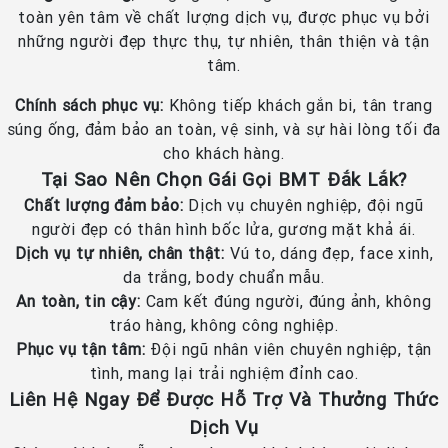
toàn yên tâm về chất lượng dịch vụ, được phục vụ bởi
những người đẹp thực thụ, tự nhiên, thân thiện và tận
tâm.
Chính sách phục vụ:
Không tiếp khách gắn bi, tân trang
súng ống, đảm bảo an toàn, vệ sinh, và sự hài lòng tối đa
cho khách hàng.
Tại Sao Nên Chọn Gái Gọi BMT Đắk Lắk?
Chất lượng đảm bảo:
Dịch vụ chuyên nghiệp, đội ngũ
người đẹp có thân hình bốc lửa, gương mặt khả ái.
Dịch vụ tự nhiên, chân thật:
Vú to, dáng đẹp, face xinh,
da trắng, body chuẩn mẫu.
An toàn, tin cậy:
Cam kết đúng người, đúng ảnh, không
tráo hàng, không công nghiệp.
Phục vụ tận tâm:
Đội ngũ nhân viên chuyên nghiệp, tận
tình, mang lại trải nghiệm đỉnh cao.
Liên Hệ Ngay Để Được Hỗ Trợ Và Thưởng Thức
Dịch Vụ