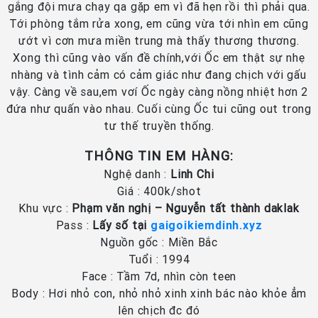
gắng đội mưa chạy qa gặp em vì đã hẹn rồi thì phải qua.
Tới phòng tắm rửa xong, em cũng vừa tới nhìn em cũng
ướt vì cơn mưa miền trung mà thấy thương thương.
Xong thì cũng vào vấn đề chính,với Ốc em thật sự nhẹ
nhàng và tình cảm có cảm giác như đang chịch với gấu
vậy. Càng về sau,em vơí Ốc ngày càng nồng nhiệt hơn 2
đứa như quấn vào nhau. Cuối cùng Ốc tui cũng out trong
tư thế truyền thống.
THÔNG TIN EM HÀNG:
Nghệ danh :
Linh Chi
Giá : 400k/shot
Khu vực :
Phạm văn nghị – Nguyễn tất thành daklak
Pass :
Lấy số tại
gaigoikiemdinh.xyz
Nguồn gốc : Miền Bắc
Tuổi : 1994
Face : Tầm 7d, nhìn còn teen
Body : Hơi nhỏ con, nhỏ nhỏ xinh xinh bác nào khỏe ẳm
lên chịch đc đó