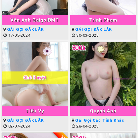
Vân Anh GaigoiBMT
Trinh Phạm
GÁI GỌI ĐẮK LẮK
GÁI GỌI ĐẮK LẮK
17-05-2024
30-03-2025
500k
Chờ Duyệt
Tiểu Vy
Quỳnh Anh
GÁI GỌI ĐẮK LẮK
Gái Gọi Các Tỉnh Khác
02-07-2024
28-04-2025