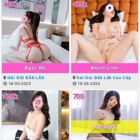
400k
400k
Ngọc My
Khánh Linh
GÁI GỌI ĐẮK LẮK
Gái Gọi Đắk Lắk Cao Cấp
18-05-2025
18-05-2024
400k
700
Chờ Duyệt