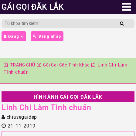
GÁI GỌI ĐĂK LẮK
Đăng kí
Đăng nhập
🛐
🛐
🛐
Linh Chi Làm
TRANG CHỦ
Gái Gọi Các Tỉnh Khác
Tình chuẩn
HÌNH ẢNH GÁI GỌI ĐẮK LẮK
Linh Chi Làm Tình chuẩn
chiasegaidep
21-11-2019