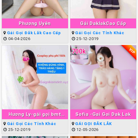
Phương Uyên
Gái DaklakCao Cấp
Gái Gọi Đắk Lắk Cao Cấp
Gái Gọi Các Tỉnh Khác
04-04-2026
25-12-2019
VIP
700k
Hương Ly-gái gọi bmt
Sofia -Gai Goi Dak Lak
Xinh Teen Đẹp
Gái Gọi Các Tỉnh Khác
GÁI GỌI ĐẮK LẮK
25-12-2019
12-05-2026