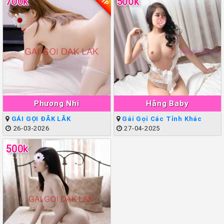
VIP
700k
500k
Phương Nhi
Hằng Baby
GÁI GỌI ĐẮK LẮK
Gái Gọi Các Tỉnh Khác
26-03-2026
27-04-2025
500k