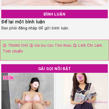
BÌNH LUẬN
Để lại một bình luận
Bạn phải
đăng nhập
để gửi bình luận.
🛐
🛐
🛐
Linh Chi Làm
TRANG CHỦ
Gái Gọi Các Tỉnh Khác
Tình chuẩn
GÁI GỌI NỖI BẬT
300k