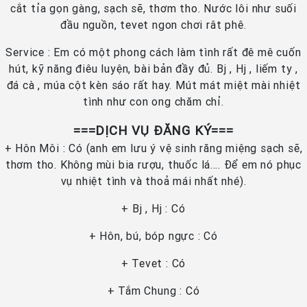
cắt tỉa gọn gàng, sạch sẽ, thơm tho. Nước lôi như suối
đầu nguồn, tevet ngon chơi rât phê.
Service : Em có một phong cách làm tình rất đê mê cuốn
hút, kỹ năng điêu luyện, bài bản đầy đủ. Bj , Hj , liếm ty ,
đá cà , múa cột kèn sáo rất hay. Mút mát miệt mài nhiệt
tình như con ong chăm chỉ.
===DỊCH VỤ ĐĂNG KÝ===
+ Hôn Môi : Có (anh em lưu ý vệ sinh răng miệng sạch sẽ,
thơm tho. Không mùi bia rượu, thuốc lá…. Để em nó phục
vụ nhiệt tình và thoả mái nhất nhé).
+ Bj , Hj : Có
+ Hôn, bú, bóp ngực : Có
+ Tevet : Có
+ Tắm Chung : Có