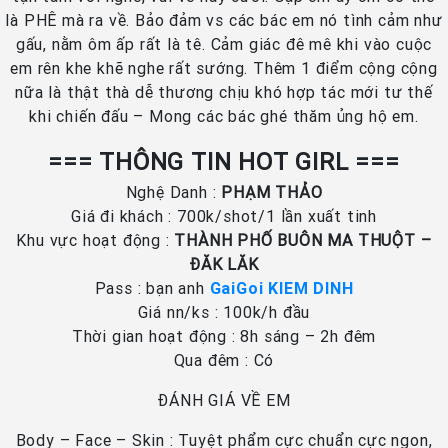
là PHÊ mà ra về. Bảo đảm vs các bác em nó tình cảm như
gấu, nằm ôm ấp rất là tê. Cảm giác đê mê khi vào cuộc
em rên khe khẽ nghe rất sướng. Thêm 1 điểm cộng cộng
nữa là thật thà dễ thương chịu khó hợp tác mới tư thế
khi chiến đấu – Mong các bác ghé thăm ủng hộ em.
=== THÔNG TIN HOT GIRL ===
Nghệ Danh :
PHẠM THẢO
Giá đi khách : 700k/shot/1 lần xuất tinh
Khu vực hoạt động :
THÀNH PHỐ BUÔN MA THUỘT –
ĐĂK LĂK
Pass : bạn anh
GaiGoi KIEM DINH
Giá nn/ks : 100k/h đầu
Thời gian hoạt động : 8h sáng – 2h đêm
Qua đêm : Có
ĐÁNH GIÁ VỀ EM
Body – Face – Skin : Tuyệt phẩm cực chuẩn cực ngon,