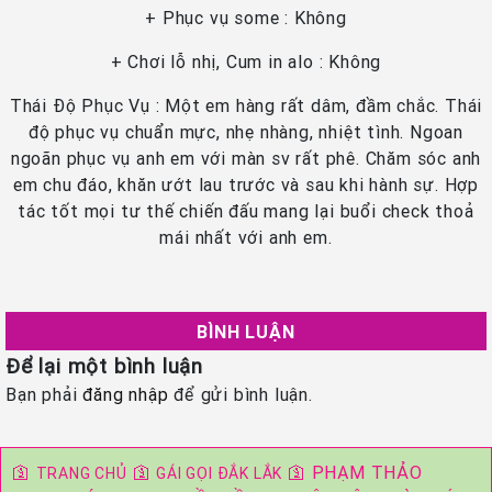
+ Phục vụ some : Không
+ Chơi lỗ nhị, Cum in alo : Không
Thái Độ Phục Vụ : Một em hàng rất dâm, đầm chắc. Thái
độ phục vụ chuẩn mực, nhẹ nhàng, nhiệt tình. Ngoan
ngoãn phục vụ anh em với màn sv rất phê. Chăm sóc anh
em chu đáo, khăn ướt lau trước và sau khi hành sự. Hợp
tác tốt mọi tư thế chiến đấu mang lại buổi check thoả
mái nhất với anh em.
BÌNH LUẬN
Để lại một bình luận
Bạn phải
đăng nhập
để gửi bình luận.
🛐
🛐
🛐
PHẠM THẢO
TRANG CHỦ
GÁI GỌI ĐẮK LẮK