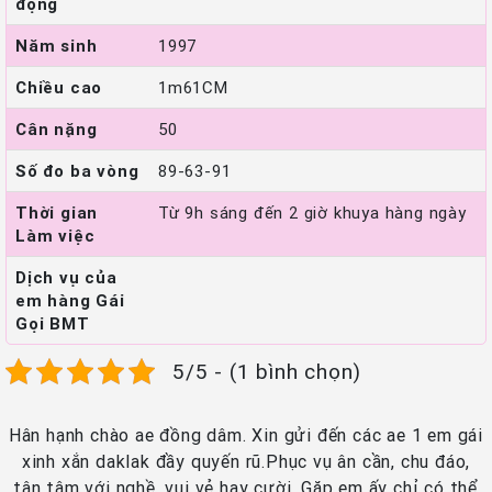
động
Năm sinh
1997
Chiều cao
1m61CM
Cân nặng
50
Số đo ba vòng
89-63-91
Thời gian
Từ 9h sáng đến 2 giờ khuya hàng ngày
Làm việc
Dịch vụ của
em hàng Gái
Gọi BMT
5/5 - (1 bình chọn)
Hân hạnh chào ae đồng dâm. Xin gửi đến các ae 1 em gái
xinh xắn daklak đầy quyến rũ.Phục vụ ân cần, chu đáo,
tận tâm với nghề, vui vẻ hay cười. Gặp em ấy chỉ có thể