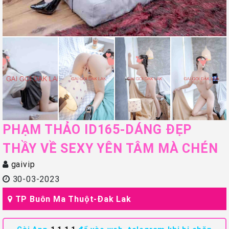
PHẠM THẢO ID165-DÁNG ĐẸP
THẦY VỀ SEXY YÊN TÂM MÀ CHÉN
gaivip
30-03-2023
TP Buôn Ma Thuột-Đak Lak