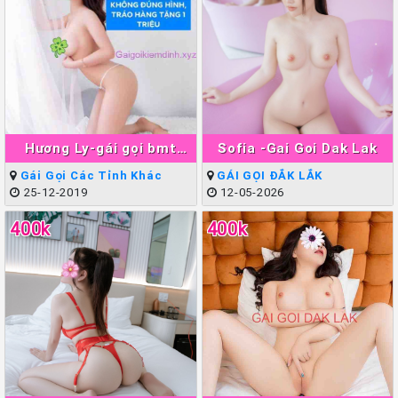
Hương Ly-gái gọi bmt
Sofia -Gai Goi Dak Lak
Xinh Teen Đẹp
Gái Gọi Các Tỉnh Khác
GÁI GỌI ĐẮK LẮK
25-12-2019
12-05-2026
400k
400k