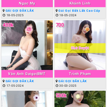
Ngọc My
Khánh Linh
GÁI GỌI ĐẮK LẮK
Gái Gọi Đắk Lắk Cao Cấp
18-05-2025
18-05-2024
400k
700
Chờ Duyệt
Vân Anh GaigoiBMT
Trinh Phạm
GÁI GỌI ĐẮK LẮK
GÁI GỌI ĐẮK LẮK
17-05-2024
30-03-2025
500k