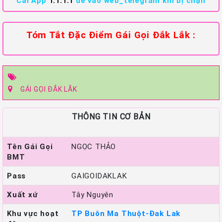
Cài App
1.1.1.1
để vào web_telegram khi bị chặn
Tóm Tắt Đặc Điểm Gái Gọi Đắk Lắk :
GÁI GỌI ĐẮK LẮK
THÔNG TIN CƠ BẢN
Tên Gái Gọi
NGỌC THẢO
BMT
Pass
GAIGOIDAKLAK
Xuất xứ
Tây Nguyên
Khu vực hoạt
TP Buôn Ma Thuột-Đak Lak