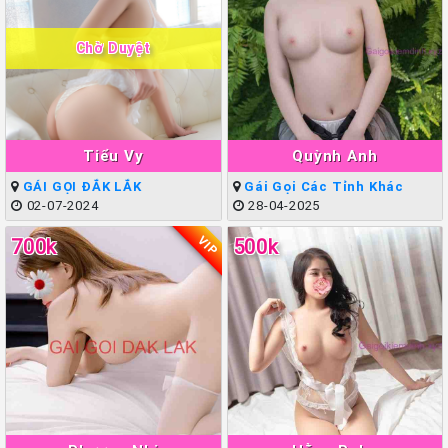
Chờ Duyệt
Tiểu Vy
Quỳnh Anh
GÁI GỌI ĐẮK LẮK
Gái Gọi Các Tỉnh Khác
02-07-2024
28-04-2025
VIP
700k
500k