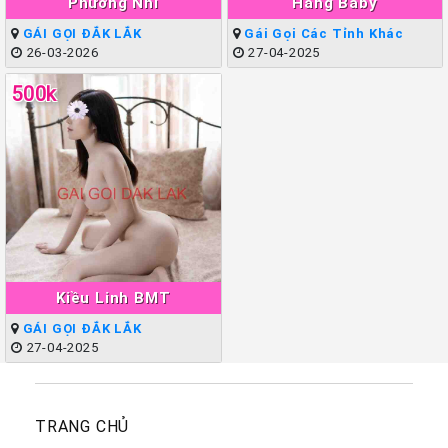
Phương Nhi
Hằng Baby
GÁI GỌI ĐẮK LẮK
Gái Gọi Các Tỉnh Khác
26-03-2026
27-04-2025
500k
Kiều Linh BMT
GÁI GỌI ĐẮK LẮK
27-04-2025
TRANG CHỦ