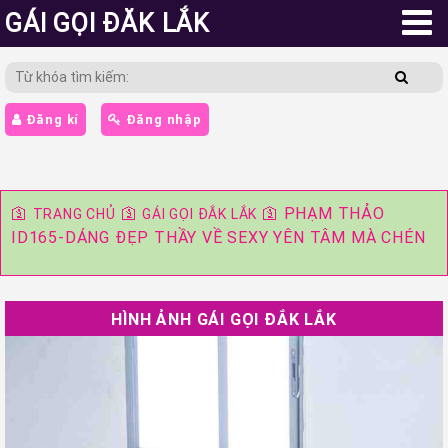
GÁI GỌI ĐĂK LẮK
Đăng kí
Đăng nhập
🛐
🛐
🛐
PHẠM THẢO
TRANG CHỦ
GÁI GỌI ĐẮK LẮK
ID165-DÁNG ĐẸP THẦY VỀ SEXY YÊN TÂM MÀ CHÉN
HÌNH ẢNH GÁI GỌI ĐẮK LẮK