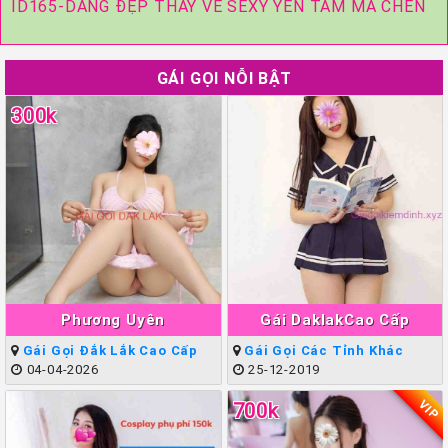
ID165-DÁNG ĐẸP THẦY VỀ SEXY YÊN TÂM MÀ CHÉN
GÁI GỌI NỖI BẬT
300k
Phương Uyên
Gái DaklakCao Cấp
Gái Gọi Đắk Lắk Cao Cấp
Gái Gọi Các Tỉnh Khác
04-04-2026
25-12-2019
VIP
700k