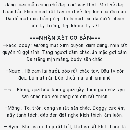
dáng siêu mẫu cũng chỉ đẹp như vậy thôt. Một vẻ đẹp
hoàn hảo khuôn mặt rất tây, một vẻ đẹp kiêu sa đài các.
Da dẻ mát mịn trắng đẹp đó là một làn da được chăm
sóc kỹ lưỡng, đẹp không tỳ vết
===NHẬN XÉT CƠ BẢN===
–Face, body : Gương mặt xinh duyên, dâm đãng, nhìn rất
quyến rũ gợi tình. Tạng người đầm chắc, ăn mặc gợi cảm.
Da trắng mịn màng, body săn chắc.
–Ngực : Hệ cam lai bưởi, bóp rất chắc tay. Đầu ty còn
đẹp, bú mút nắn bóp thoả mái anh em nhé.
–Eo : Không quá béo, không quá gầy, thon gọn vừa vặn,
săn chắc hợp với dáng em ôm rất thích.
–Mông : To, tròn, cong và rất săn chắc. Doggy cực êm,
nẩy tanh tách, dập đen đét nghe kích thích lắm luôn.
– Bym : Khít và co bóp rất tốt, khít và rất khít. Lông lá