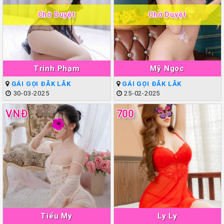
Chờ Duyệt
Chờ Duyệt
Trinh Phạm
Mỹ Ngọc
GÁI GỌI ĐẮK LẮK
GÁI GỌI ĐẮK LẮK
30-03-2025
25-02-2025
VNĐ
700
Tiểu My
Ly Ly