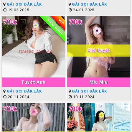
GÁI GỌI ĐẮK LẮK
GÁI GỌI ĐẮK LẮK
19-02-2025
24-01-2025
KIỂM ĐỊNH
VIP
700k
700k
Chờ Duyệt
Tuyết Anh
Miu Miu
GÁI GỌI ĐẮK LẮK
GÁI GỌI ĐẮK LẮK
20-11-2024
10-11-2024
700k
700k