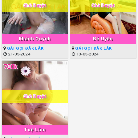
Chờ Duyệt
Chờ Duyệt
Khánh Quỳnh
Bé Uyên
GÁI GỌI ĐẮK LẮK
GÁI GỌI ĐẮK LẮK
21-05-2024
13-05-2024
700k
Chờ Duyệt
Tuệ Lâm