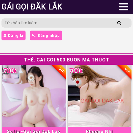
GÁI GỌI ĐĂK LẮK
Đăng kí
Đăng nhập
THẺ:
GAI GOI 500 BUON MA THUOT
VIP
VIP
700k
700k
Sofia -Gai Goi Dak Lak
Phương Nhi