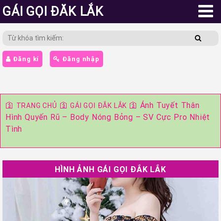
GÁI GỌI ĐĂK LẮK
Đăng kí
Đăng nhập
🛐
🛐
🛐
Ánh Tuyết Thân
TRANG CHỦ
GÁI GỌI ĐẮK LẮK
Hình Quyến Rũ – Body Nóng Bỏng – SV Cực Pro Nhiệt
Tình
HÌNH ẢNH GÁI GỌI ĐẮK LẮK