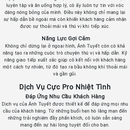
luyện tập và ăn uống hợp lý, cô ấy luôn tự tin với vóc
dáng nóng bỏng của mình. Điều này không chỉ mang lại
sự hấp dẫn bề ngoài mà còn khiến khách hàng cảm nhận
được sự thoải mái và thú vị khi tiếp xúc.
Năng Lực Gợi Cảm
Không chỉ dừng lại ở ngoại hình, Ánh Tuyết còn có khả
năng tạo ra những cuộc trò chuyện thú vị và hấp dẫn. Kỹ
năng giao tiếp xuất sắc giúp cô kết nối với khách hàng
một cách tự nhiên, từ đó tạo ra bầu không khí thoải mái
và gần gũi.
Dịch Vụ Cực Pro Nhiệt Tình
Đáp Ứng Nhu Cầu Khách Hàng
Dịch vụ của Ánh Tuyết được thiết kế để đáp ứng mọi nhu
cầu của khách hàng. Từ những buổi hẹn hò lãng mạn đến
những trải nghiệm đầy phấn khích, cô luôn sẵn sàng
mang đến sự hài lòng tuyệt đối cho bạn.