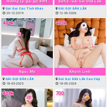
Hương Ly-gái gọi bmt
Sofia -Gai Goi Dak Lak
Xinh Teen Đẹp
Gái Gọi Các Tỉnh Khác
GÁI GỌI ĐẮK LẮK
25-12-2019
12-05-2026
400k
400k
Ngọc My
Khánh Linh
GÁI GỌI ĐẮK LẮK
Gái Gọi Đắk Lắk Cao Cấp
18-05-2025
18-05-2024
400k
700