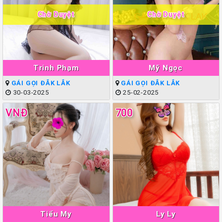
Chờ Duyệt
Chờ Duyệt
Trinh Phạm
Mỹ Ngọc
GÁI GỌI ĐẮK LẮK
GÁI GỌI ĐẮK LẮK
30-03-2025
25-02-2025
VNĐ
700
Tiểu My
Ly Ly