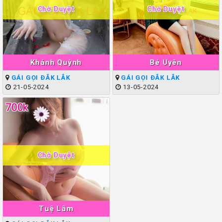
Chờ Duyệt
Chờ Duyệt
Khánh Quỳnh
Bé Uyên
GÁI GỌI ĐẮK LẮK
GÁI GỌI ĐẮK LẮK
21-05-2024
13-05-2024
700k
Chờ Duyệt
Tuệ Lâm