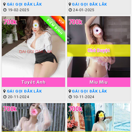
GÁI GỌI ĐẮK LẮK
GÁI GỌI ĐẮK LẮK
19-02-2025
24-01-2025
KIỂM ĐỊNH
VIP
700k
700k
Chờ Duyệt
Tuyết Anh
Miu Miu
GÁI GỌI ĐẮK LẮK
GÁI GỌI ĐẮK LẮK
20-11-2024
10-11-2024
700k
700k