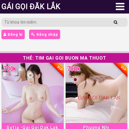
GÁI GỌI ĐĂK LẮK
Đăng kí
Đăng nhập
THẺ:
TIM GAI GOI BUON MA THUOT
VIP
VIP
700k
700k
Sofia -Gai Goi Dak Lak
Phương Nhi