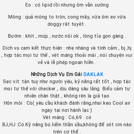
Eo : có lipid rồi nhưng ôm vẫn sướng
Mông : quả mông to tròn, cong mãy, vừa ôm eo vừa
doggy rât tuyệt .
Bướm : khít , múp , nước nôi ok , lông tỉa gọn gàng .
Dịch vụ cam kết thực hiện : nhẹ nhàng và tình cảm , bj ,hj
, hợp tác mọi tư thế , vét máng thoải mái , nói chuyện vui
vẻ và lễ phép ngoan hiền .
Những Dịch Vụ Em Gái
DAKLAK
Sẹc vít: tận tuỵ như người yêu, kỹ năng rất tốt , hợp tác
mọi tư thế với checker , dịu dàng sâu lắng. Biểu cảm tự
nhiên chân thật , không rên la giả tạo
Hôn môi : Có( yêu cầu khách đánh răng,nhai kẹo Cool air
ngay tại nơi hành lạc )
Vét máng : Có,69 : có
BJ,HJ :Có.Kỹ năng bú liếm thần sầu,không để sót cm nào
trên cơ thể .