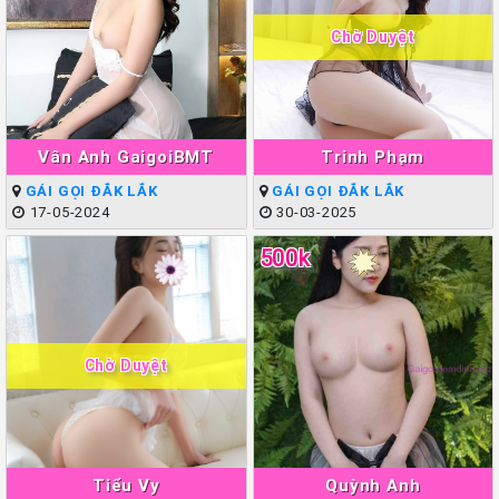
Chờ Duyệt
Vân Anh GaigoiBMT
Trinh Phạm
GÁI GỌI ĐẮK LẮK
GÁI GỌI ĐẮK LẮK
17-05-2024
30-03-2025
500k
Chờ Duyệt
Tiểu Vy
Quỳnh Anh