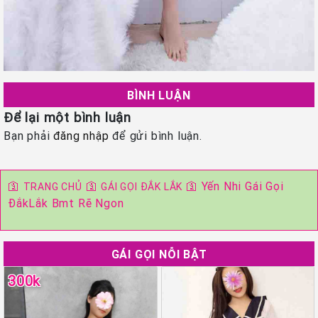
BÌNH LUẬN
Để lại một bình luận
Bạn phải
đăng nhập
để gửi bình luận.
🛐
🛐
🛐
Yến Nhi Gái Gọi
TRANG CHỦ
GÁI GỌI ĐẮK LẮK
ĐắkLắk Bmt Rẽ Ngon
GÁI GỌI NỖI BẬT
300k