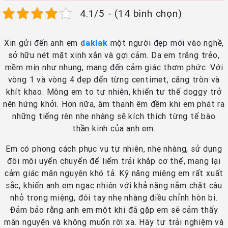
4.1/5 - (14 bình chọn)
Xin gửi đến anh em
daklak
một người đẹp mới vào nghề,
sở hữu nét mặt xinh xắn và gợi cảm. Da em trắng trẻo,
mềm mịn như nhung, mang đến cảm giác thơm phức. Với
vòng 1 và vòng 4 đẹp đến từng centimet, căng tròn và
khít khao. Mông em to tự nhiên, khiến tư thế doggy trở
nên hứng khởi. Hơn nữa, âm thanh êm đềm khi em phát ra
những tiếng rên nhẹ nhàng sẽ kích thích từng tế bào
thần kinh của anh em.
Em có phong cách phục vụ tự nhiên, nhẹ nhàng, sử dụng
đôi môi uyển chuyển để liếm trải khắp cơ thể, mang lại
cảm giác mãn nguyện khó tả. Kỹ năng miệng em rất xuất
sắc, khiến anh em ngạc nhiên với khả năng nắm chặt cậu
nhỏ trong miệng, đôi tay nhẹ nhàng điều chỉnh hòn bi.
Đảm bảo rằng anh em một khi đã gặp em sẽ cảm thấy
mãn nguyện và không muốn rời xa. Hãy tự trải nghiệm và