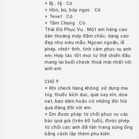
+ Bj , Hj : Có
+ Hôn, bú, bóp ngực : Có
+ Tevet : Có
+ Tắm Chung : Có
Thái Độ Phục Vụ : Một em hàng cao
dàn thoáng máy đầm chắc, dáng cao
đẹp như siêu mẫu. Ngoan ngoãn, lễ
phép, nhiệt tình, tình cảm phục vụ anh
em. Hợp tác tốt mọi tư thế chiến đấu
mang lại buổi check thoả mái nhất với
anh em.
CHÚ Ý
+ Khi check hàng không: sử dụng ma
túy, thuốc kích dục, quá say xỉn, dọa
nạt, bạo dâm hoặc có những đòi hỏi
quá đáng đối với em.
+ Em được phép từ chối phục vụ các
bác quá già (trên 60 tuổi), được phép
từ chối các anh đã tân trang súng ống
bằng cách lắp thêm phụ kiện.