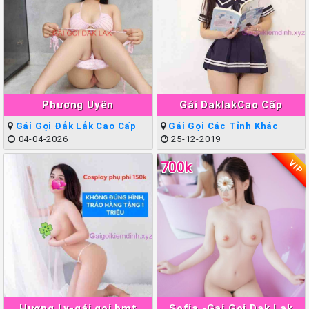
Phương Uyên
Gái DaklakCao Cấp
Gái Gọi Đắk Lắk Cao Cấp
Gái Gọi Các Tỉnh Khác
04-04-2026
25-12-2019
VIP
700k
Hương Ly-gái gọi bmt
Sofia -Gai Goi Dak Lak