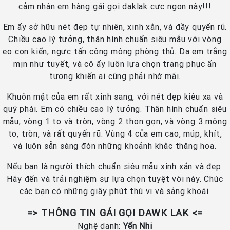
cảm nhận em hàng gái gọi daklak cực ngon này!!!
Em ấy sở hữu nét đẹp tự nhiên, xinh xắn, và đầy quyến rũ.
Chiều cao lý tưởng, thân hình chuẩn siêu mẫu với vòng
eo con kiến, ngực tấn công mông phòng thủ. Da em trắng
mịn như tuyết, và cô ấy luôn lựa chọn trang phục ấn
tượng khiến ai cũng phải nhớ mãi.
Khuôn mặt của em rất xinh sang, với nét đẹp kiêu xa và
quý phái. Em có chiều cao lý tưởng. Thân hình chuẩn siêu
mẫu, vòng 1 to và tròn, vòng 2 thon gọn, và vòng 3 mông
to, tròn, và rất quyến rũ. Vùng 4 của em cao, múp, khít,
và luôn sẵn sàng đón những khoảnh khắc thăng hoa.
Nếu bạn là người thích chuẩn siêu mẫu xinh xắn và đẹp.
Hãy đến và trải nghiệm sự lựa chọn tuyệt vời này. Chúc
các bạn có những giây phút thú vị và sảng khoái.
=> THÔNG TIN GÁI GỌI DAWK LAK <=
Nghệ danh:
Yến Nhi