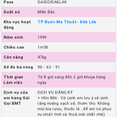
Pass
GAIGOIDAKLAK
Xuất xứ
Miền Bắc
Khu vực hoạt
TP Buôn Ma Thuột- Đắk Lắk
động
Năm sinh
1999
Chiều cao
1m58
Cân nặng
47kg
Số đo ba vòng
90 - 63 - 91
Thời gian
Từ 8 giờ sáng đến 2 giờ khuya hàng
Làm việc
ngày
Dịch vụ của
DỊCH VỤ ĐĂNG KÝ
em hàng Gái
+ Hôn Môi : Có (anh em lưu ý vệ sinh
Gọi BMT
răng miệng sạch sẽ, thơm tho. Không
mùi bia rượu, thuốc lá….để em nó phục
vụ nhiệt tình và thoả mái nhất nhé).