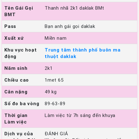
Tên Gái Gọi
Thanh nhã 2k1 daklak BMt
BMT
Pass
Bạn anh gái gọi daklak
Xuất xứ
Miền nam
Khu vực hoạt
Trung tâm thành phố buôn ma
động
thuột daklak
Năm sinh
2k1
Chiều cao
1met 65
Cân nặng
49 kg
Số đo ba vòng
89-63-89
Thời gian
Làm việc từ 7h sáng đến khuya
Làm việc
Dịch vụ của
ĐÁNH GIÁ