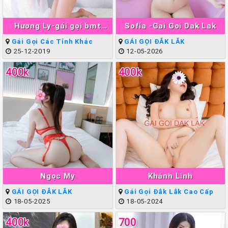
Hương Ly-gái gọi bmt
Sofia -Gai Goi Dak Lak
Xinh Teen Đẹp
Gái Gọi Các Tỉnh Khác
GÁI GỌI ĐẮK LẮK
25-12-2019
12-05-2026
400k
400k
Ngọc My
Khánh Linh
GÁI GỌI ĐẮK LẮK
Gái Gọi Đắk Lắk Cao Cấp
18-05-2025
18-05-2024
400k
700