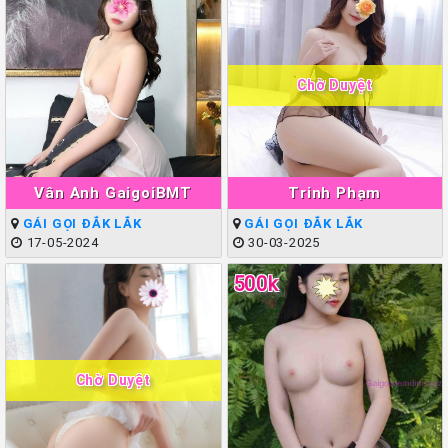
Chờ Duyệt
Vân Anh GaigoiBMT
Trinh Phạm
GÁI GỌI ĐẮK LẮK
GÁI GỌI ĐẮK LẮK
17-05-2024
30-03-2025
500k
Chờ Duyệt