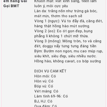
em hàng Gái
Khuôn mặt: Rất xinh sang, teen lắm
Gọi BMT
luôn ý, môi cực yêu
Làn da: trắng nõn như trứng gà bóc,
mát mịn, thơm tho sạch sẽ
Vòng 1 (ngực): Vú to đẫy đà, căng đét,
hàng thật hồng hào mút sướng.
Vòng 2 (eo): Eo ót gọn đẹp, bụng
phẳng lì không 1 chút mỡ thừa.
Vòng 3 (mông): Mông tròn, to và căng
đét, doggy nẩy tưng tưng đáng tiền
Bým: Bướm non ngon, mu cao múp rụp,
siêu khít, siêu đẹp, siêu nhiều nước.
Hồng hào, không cavat, co bóp sướng
DỊCH VỤ CAM KẾT
Hôn môi: Có
Hôn vú: Có
Bóp vú: Có
Vét máng: Có
Làm tình 69-96: Có
BJ, HJ: Có
Qua đêm: Có