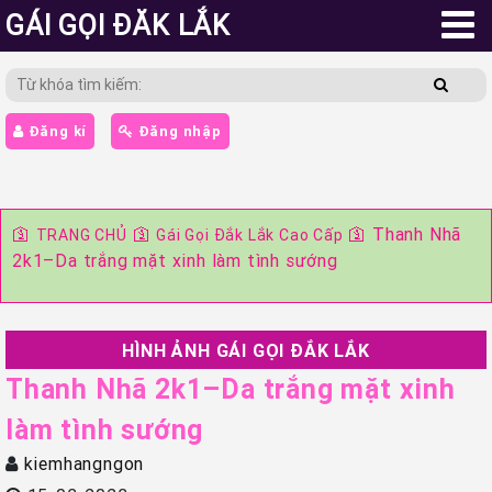
GÁI GỌI ĐĂK LẮK
Đăng kí
Đăng nhập
🛐
🛐
🛐
Thanh Nhã
TRANG CHỦ
Gái Gọi Đắk Lắk Cao Cấp
2k1–Da trắng mặt xinh làm tình sướng
HÌNH ẢNH GÁI GỌI ĐẮK LẮK
Thanh Nhã 2k1–Da trắng mặt xinh
làm tình sướng
kiemhangngon