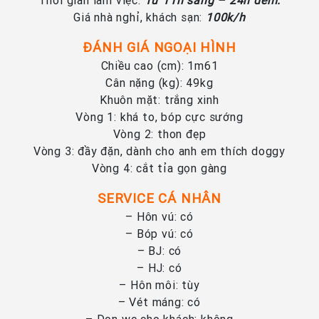
Thời gian làm việc:
Từ 11h sáng – 24h đêm.
Giá nhà nghỉ, khách sạn:
100k/h
Đ
Á
NH GI
Á
NGO
Ạ
I H
Ì
NH
Chiều cao (cm): 1m61
Cân nặng (kg): 49kg
Khuôn mặt: trắng xinh
Vòng 1: khá to, bóp cực sướng
Vòng 2: thon đẹp
Vòng 3: đầy đặn, dành cho anh em thích doggy
Vòng 4: cắt tỉa gọn gàng
SERVICE CÁ NHÂN
– Hôn vú: có
– Bóp vú: có
– BJ: có
– HJ: có
– Hôn môi: tùy
– Vét máng: có