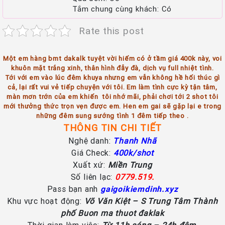
Tắm chung cùng khách: Có
Rate this post
Một em hàng bmt dakalk tuyệt vời hiếm có ở tầm giá 400k này, voi
khuôn mặt trắng xinh, thân hình đẫy đà, dịch vụ full nhiệt tình.
Tới với em vào lúc đêm khuya nhưng em vẫn không hề hối thúc gì
cả, lại rất vui vẻ tiếp chuyện với tôi. Em làm tình cực kỳ tận tâm,
màn mơn trớn của em khiến tôi nhớ mãi, phải chơi tới 2 shot tôi
mới thưởng thức trọn vẹn được em. Hen em gai sẽ gặp lại e trong
những đêm sung sướng tình 1 đêm tiếp theo .
THÔNG TIN CHI TI
Ế
T
Nghệ danh:
Thanh Nhã
Giá Check:
400k/shot
Xuất xứ:
Mi
ề
n Trung
Số liên lạc:
0779.519.
Pass bạn anh
gaigoikiemdinh.xyz
Khu vực hoạt động:
Võ Văn Kiệt – S Trung Tâm Thành
phố Buon ma thuot đaklak