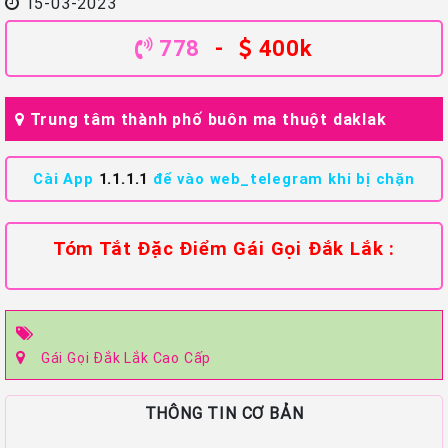
15-03-2023
778
-
400k
Trung tâm thành phố buôn ma thuột daklak
Cài App
1.1.1.1
để vào web_telegram khi bị chặn
Tóm Tắt Đặc Điểm Gái Gọi Đắk Lắk :
Gái Gọi Đắk Lắk Cao Cấp
THÔNG TIN CƠ BẢN