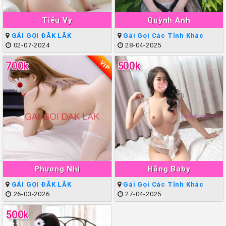
Tiểu Vy
Quỳnh Anh
GÁI GỌI ĐẮK LẮK
Gái Gọi Các Tỉnh Khác
02-07-2024
28-04-2025
VIP
700k
500k
Phương Nhi
Hằng Baby
GÁI GỌI ĐẮK LẮK
Gái Gọi Các Tỉnh Khác
26-03-2026
27-04-2025
500k