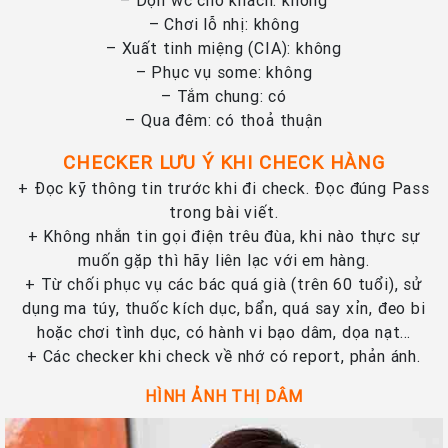
– Dọn wc cho khách: không
– Chơi lỗ nhị: không
– Xuất tinh miệng (CIA): không
– Phục vụ some: không
– Tắm chung: có
– Qua đêm: có thoả thuận
CHECKER L
Ư
U
Ý
KHI CHECK H
À
NG
+ Đọc kỹ thông tin trước khi đi check. Đọc đúng Pass
trong bài viết.
+ Không nhắn tin gọi điện trêu đùa, khi nào thực sự
muốn gặp thì hãy liên lạc với em hàng.
+ Từ chối phục vụ các bác quá già (trên 60 tuổi), sử
dụng ma túy, thuốc kích dục, bẩn, quá say xỉn, đeo bi
hoặc chơi tình dục, có hành vi bạo dâm, dọa nạt…
+ Các checker khi check về nhớ có report, phản ánh.
HÌNH
Ả
NH TH
Ị
D
Â
M