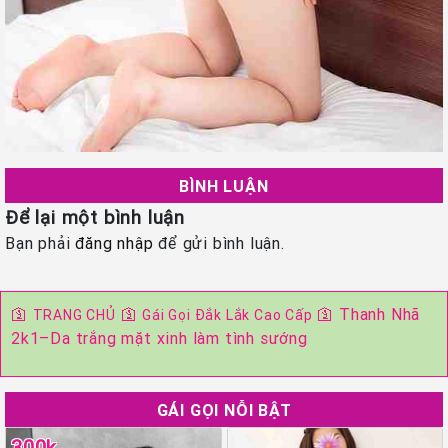
BÌNH LUẬN
Để lại một bình luận
Bạn phải
đăng nhập
để gửi bình luận.
🛐
🛐
🛐
Thanh Nhã
TRANG CHỦ
Gái Gọi Đắk Lắk Cao Cấp
2k1–Da trắng mặt xinh làm tình sướng
GÁI GỌI NỖI BẬT
300k