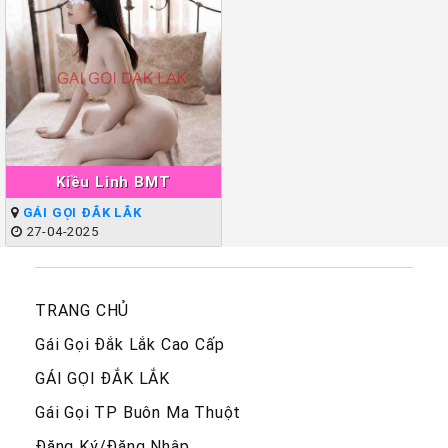
Kiều Linh BMT
GÁI GỌI ĐẮK LẮK
27-04-2025
TRANG CHỦ
Gái Gọi Đắk Lắk Cao Cấp
GÁI GỌI ĐẮK LẮK
Gái Gọi TP Buôn Ma Thuột
Đăng Ký/Đăng Nhập